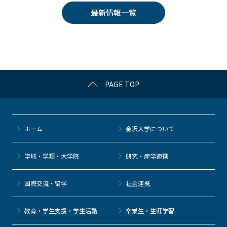
e
er
k
n
最新情報一覧
b
et
a
o
o
k
PAGE TOP
ホーム
金沢大学について
学域・学類・大学院
研究・産学連携
国際交流・留学
社会連携
教育・学生支援・学生活動
卒業生・生涯学習