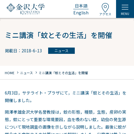
日本語
English
MENU
アクセス
ミニ講演「蚊とその生活」を開催
掲載日：2018-6-13
ニュース
chevron_right
chevron_right
HOME
ニュース
ミニ講演「蚊とその生活」を開催
6月3日，サテライト・プラザにて，ミニ講演「蚊とその生活」を
開催しました。
岡澤孝雄金沢大学名誉教授は，蚊の形態，種類，生態，産卵の実
態，蚊にとって重要な環境要因，血を吸わない蚊，幼虫の発生源
について現地調査の画像を示しながら説明しました。最後に蚊が