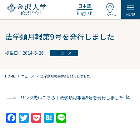
日本語
English
MENU
アクセス
法学類月報第9号を発行しました
掲載日：2014-6-26
ニュース
chevron_right
chevron_right
HOME
ニュース
法学類月報第9号を発行しました
リンク先はこちら｜法学類月報第9号を発行しました
F
T
P
H
Li
a
w
o
at
n
c
itt
c
e
e