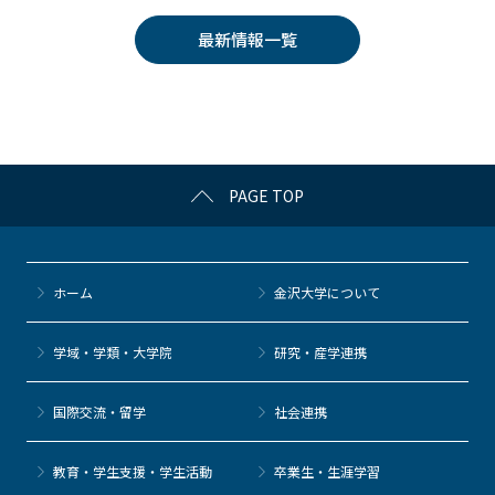
e
er
k
n
最新情報一覧
b
et
a
o
o
k
PAGE TOP
ホーム
金沢大学について
学域・学類・大学院
研究・産学連携
国際交流・留学
社会連携
教育・学生支援・学生活動
卒業生・生涯学習