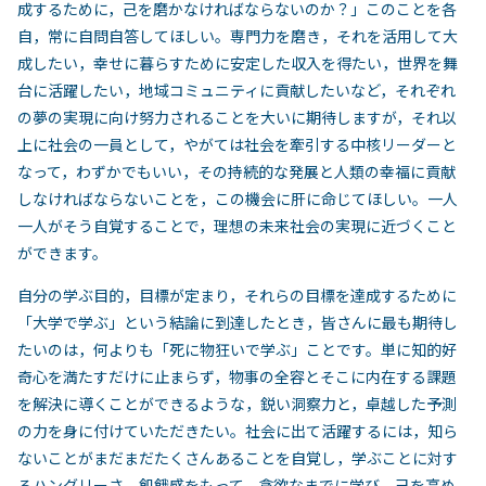
成するために，己を磨かなければならないのか？」このことを各
自，常に自問自答してほしい。専門力を磨き，それを活用して大
成したい，幸せに暮らすために安定した収入を得たい，世界を舞
台に活躍したい，地域コミュニティに貢献したいなど，それぞれ
の夢の実現に向け努力されることを大いに期待しますが，それ以
上に社会の一員として，やがては社会を牽引する中核リーダーと
なって，わずかでもいい，その持続的な発展と人類の幸福に貢献
しなければならないことを，この機会に肝に命じてほしい。一人
一人がそう自覚することで，理想の未来社会の実現に近づくこと
ができます。
自分の学ぶ目的，目標が定まり，それらの目標を達成するために
「大学で学ぶ」という結論に到達したとき，皆さんに最も期待し
たいのは，何よりも「死に物狂いで学ぶ」ことです。単に知的好
奇心を満たすだけに止まらず，物事の全容とそこに内在する課題
を解決に導くことができるような，鋭い洞察力と，卓越した予測
の力を身に付けていただきたい。社会に出て活躍するには，知ら
ないことがまだまだたくさんあることを自覚し，学ぶことに対す
るハングリーさ，飢餓感をもって，貪欲なまでに学び，己を高め