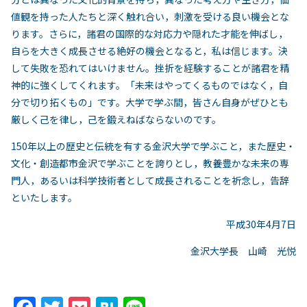
値観を持った人たちと深く触れ合い，刺激を受ける良い機会とな
ります。さらに，諸君の国際的な対応力や隠れた才能を伸ばし，
自らを大きく成長させる絶好の機会となると，私は信じます。決
して失敗を恐れてはいけません。挫折を経験することが諸君を精
神的に強くしてくれます。「未来はやってくるものではなく，自
分で切り拓くもの」です。大学で学ぶ間，皆さん自身がぜひとも
厳しく己を律し，己を鍛えねばならないのです。
150年以上の歴史と伝統を有する金沢大学で学ぶこと，また歴史・
文化・創造都市金沢で学ぶことを誇りとし，教養豊かな未来の専
門人，あるいは科学技術者として成長されることを祈念し，告辞
といたします。
平成30年4月7日
金沢大学長 山崎 光悦