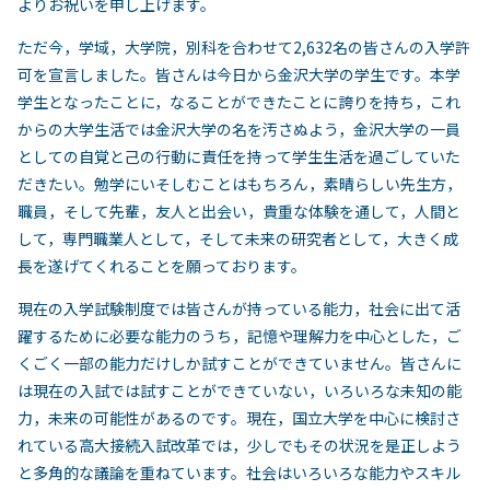
よりお祝いを申し上げます。
ただ今，学域，大学院，別科を合わせて2,632名の皆さんの入学許
可を宣言しました。皆さんは今日から金沢大学の学生です。本学
学生となったことに，なることができたことに誇りを持ち，これ
からの大学生活では金沢大学の名を汚さぬよう，金沢大学の一員
としての自覚と己の行動に責任を持って学生生活を過ごしていた
だきたい。勉学にいそしむことはもちろん，素晴らしい先生方，
職員，そして先輩，友人と出会い，貴重な体験を通して，人間と
して，専門職業人として，そして未来の研究者として，大きく成
長を遂げてくれることを願っております。
現在の入学試験制度では皆さんが持っている能力，社会に出て活
躍するために必要な能力のうち，記憶や理解力を中心とした，ご
くごく一部の能力だけしか試すことができていません。皆さんに
は現在の入試では試すことができていない，いろいろな未知の能
力，未来の可能性があるのです。現在，国立大学を中心に検討さ
れている高大接続入試改革では，少しでもその状況を是正しよう
と多角的な議論を重ねています。社会はいろいろな能力やスキル