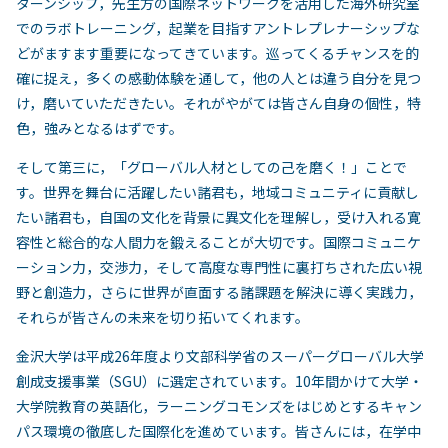
ターンシップ，先生方の国際ネットワークを活用した海外研究室
でのラボトレーニング，起業を目指すアントレプレナーシップな
どがますます重要になってきています。巡ってくるチャンスを的
確に捉え，多くの感動体験を通して，他の人とは違う自分を見つ
け，磨いていただきたい。それがやがては皆さん自身の個性，特
色，強みとなるはずです。
そして第三に，「グローバル人材としての己を磨く！」ことで
す。世界を舞台に活躍したい諸君も，地域コミュニティに貢献し
たい諸君も，自国の文化を背景に異文化を理解し，受け入れる寛
容性と総合的な人間力を鍛えることが大切です。国際コミュニケ
ーション力，交渉力，そして高度な専門性に裏打ちされた広い視
野と創造力，さらに世界が直面する諸課題を解決に導く実践力，
それらが皆さんの未来を切り拓いてくれます。
金沢大学は平成26年度より文部科学省のスーパーグローバル大学
創成支援事業（SGU）に選定されています。10年間かけて大学・
大学院教育の英語化，ラーニングコモンズをはじめとするキャン
パス環境の徹底した国際化を進めています。皆さんには，在学中