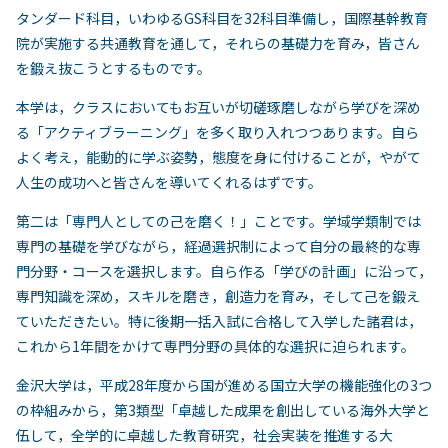
タンダード科目，いわゆるGS科目を32科目準備し，国際基幹教育
院が実施する共通教育を通して，それらの基礎力を育み，皆さん
を鍛え抜こうとするものです。
本学は，クラスにおいてもお互いが切磋琢磨しながら学びを深め
る「アクティブラーニング」を多く取り入れつつあります。自ら
よく考え，能動的に学ぶ姿勢，態度を身に付けることが，やがて
人生の成功へと皆さんを導いてくれるはずです。
第二は「専門人としての己を磨く！」ことです。学域学類制では
専門の基礎を学びながら，経過選択制によって自分の最終的な専
門分野・コースを選択します。自ら作る「学びの計画」に沿って，
専門知識を深め，スキルを磨き，創造力を育み，そして己を鍛え
ていただきたい。特に後期一括入試に合格して入学した諸君は，
これから1年間をかけて専門分野の具体的な選択に迫られます。
金沢大学は，平成28年度から国が進める国立大学の機能強化の3つ
の枠組みから，第3類型「卓越した成果を創出している海外大学と
伍して，全学的に卓越した教育研究，社会実装を推進する大