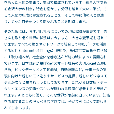
をもった人間の集まり，集団で構成されています。総合大学であ
る金沢大学の利点，特色を活かし，分野を越えて大いに学び，そ
して人間力形成に専念されることを，そして特に他の人とは違
う，尖った自分をつくり磨かれることを期待します。
そのためには，まず現代社会についての現状認識が重要です。皆
さんを取り巻く世界の状況は，今，まさに大きな変革期を迎えて
います。すべての物をネットワークで結合して得たデータを活用
するIoT（Internet of Things）技術や，第4次産業革命を巻き起
こす取り組みが，社会全体を巻き込んだ総力戦によって展開され
ています。日本政府が掲げる超スマート社会の実現Society5.0も
含め，ビックデータと人工知能AI，自動運転など，未来社会の実
現に向けた新しいモノ造りやサービスの提供，新しいビジネスモ
デルが次々と生まれようとしております。これからは数理・デー
タサイエンスの知識やスキルが問われる場面が頻発すると予想さ
れます。AIとともに働く，そんな世界が眼前に迫っています。知識
を吸収するだけの薄っぺらな学びでは，やがてAIにとって変わら
れてしまいます。