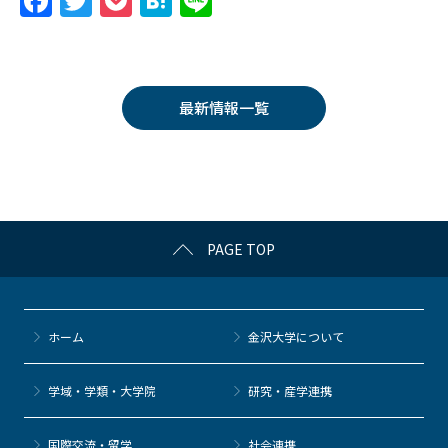
F
T
P
H
Li
a
w
o
at
n
c
itt
c
e
e
e
er
k
n
最新情報一覧
b
et
a
o
o
k
PAGE TOP
ホーム
金沢大学について
学域・学類・大学院
研究・産学連携
国際交流・留学
社会連携