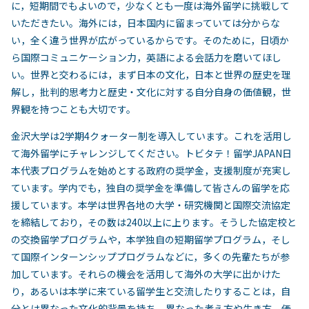
に，短期間でもよいので，少なくとも一度は海外留学に挑戦して
いただきたい。海外には，日本国内に留まっていては分からな
い，全く違う世界が広がっているからです。そのために，日頃か
ら国際コミュニケーション力，英語による会話力を磨いてほし
い。世界と交わるには，まず日本の文化，日本と世界の歴史を理
解し，批判的思考力と歴史・文化に対する自分自身の価値観，世
界観を持つことも大切です。
金沢大学は2学期4クォーター制を導入しています。これを活用し
て海外留学にチャレンジしてください。トビタテ！留学JAPAN日
本代表プログラムを始めとする政府の奨学金，支援制度が充実し
ています。学内でも，独自の奨学金を準備して皆さんの留学を応
援しています。本学は世界各地の大学・研究機関と国際交流協定
を締結しており，その数は240以上に上ります。そうした協定校と
の交換留学プログラムや，本学独自の短期留学プログラム，そし
て国際インターンシッププログラムなどに，多くの先輩たちが参
加しています。それらの機会を活用して海外の大学に出かけた
り，あるいは本学に来ている留学生と交流したりすることは，自
分とは異なった文化的背景を持ち，異なった考え方や生き方，価