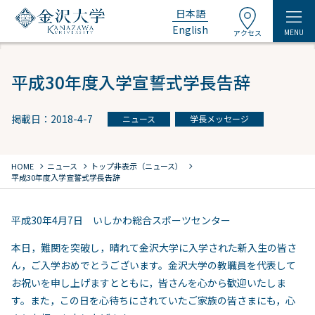
日本語
English
MENU
アクセス
平成30年度入学宣誓式学長告辞
掲載日：2018-4-7
ニュース
学長メッセージ
chevron_right
chevron_right
chevron_right
HOME
ニュース
トップ非表示（ニュース）
平成30年度入学宣誓式学長告辞
平成30年4月7日 いしかわ総合スポーツセンター
本日，難関を突破し，晴れて金沢大学に入学された新入生の皆さ
ん，ご入学おめでとうございます。金沢大学の教職員を代表して
お祝いを申し上げますとともに，皆さんを心から歓迎いたしま
す。また，この日を心待ちにされていたご家族の皆さまにも，心