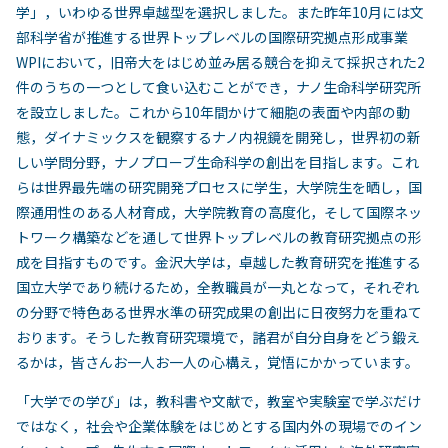
学」，いわゆる世界卓越型を選択しました。また昨年10月には文
部科学省が推進する世界トップレベルの国際研究拠点形成事業
WPIにおいて，旧帝大をはじめ並み居る競合を抑えて採択された2
件のうちの一つとして食い込むことができ，ナノ生命科学研究所
を設立しました。これから10年間かけて細胞の表面や内部の動
態，ダイナミックスを観察するナノ内視鏡を開発し，世界初の新
しい学問分野，ナノプローブ生命科学の創出を目指します。これ
らは世界最先端の研究開発プロセスに学生，大学院生を晒し，国
際通用性のある人材育成，大学院教育の高度化，そして国際ネッ
トワーク構築などを通して世界トップレベルの教育研究拠点の形
成を目指すものです。金沢大学は，卓越した教育研究を推進する
国立大学であり続けるため，全教職員が一丸となって，それぞれ
の分野で特色ある世界水準の研究成果の創出に日夜努力を重ねて
おります。そうした教育研究環境で，諸君が自分自身をどう鍛え
るかは，皆さんお一人お一人の心構え，覚悟にかかっています。
「大学での学び」は，教科書や文献で，教室や実験室で学ぶだけ
ではなく，社会や企業体験をはじめとする国内外の現場でのイン