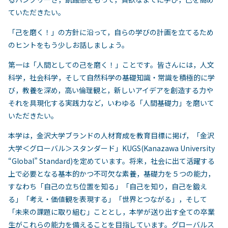
ていただきたい。
「己を磨く！」の方針に沿って，自らの学びの計画を立てるため
のヒントをもう少しお話しましょう。
第一は「人間としての己を磨く！」ことです。皆さんには，人文
科学，社会科学，そして自然科学の基礎知識・常識を積極的に学
び，教養を深め，高い倫理観と，新しいアイデアを創造する力や
それを具現化する実践力など，いわゆる「人間基礎力」を磨いて
いただきたい。
本学は，金沢大学ブランドの人材育成を教育目標に掲げ，「金沢
大学＜グローバル＞スタンダード」KUGS(Kanazawa University
“Global” Standard)を定めています。将来，社会に出て活躍する
上で必要となる基本的かつ不可欠な素養，基礎力を５つの能力，
すなわち「自己の立ち位置を知る」「自己を知り，自己を鍛え
る」「考え・価値観を表現する」「世界とつながる」，そして
「未来の課題に取り組む」こととし，本学が送り出す全ての卒業
生がこれらの能力を備えることを目指しています。グローバルス