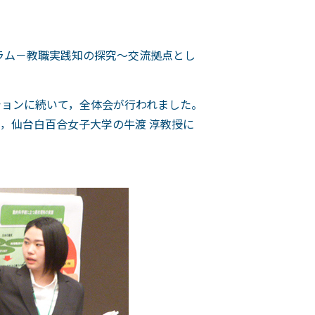
ーラム－教職実践知の探究～交流拠点とし
ションに続いて，全体会が行われました。
，仙台白百合女子大学の牛渡 淳教授に