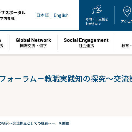
ンサスポータル
日本語
English
学内専用）
寄附・ご支援を
アクセ
お考えの方
h
Global Network
Social Engagement
携
国際交流・留学
社会連携
教育
院フォーラム－教職実践知の探究～交
知の探究～交流拠点としての挑戦～－」を開催