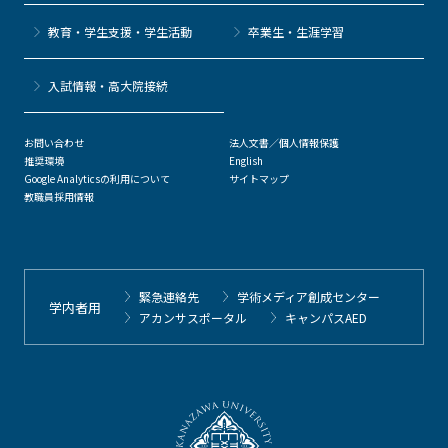
教育・学生支援・学生活動
卒業生・生涯学習
⼊試情報・高大院接続
お問い合わせ
法人文書／個人情報保護
推奨環境
English
Google Analyticsの利用について
サイトマップ
教職員採用情報
緊急連絡先
学術メディア創成センター
学内者用
アカンサスポータル
キャンパスAED