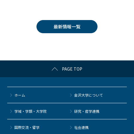
a
w
o
at
n
c
itt
c
e
e
e
er
k
n
最新情報一覧
b
et
a
o
o
k
PAGE TOP
ホーム
金沢大学について
学域・学類・大学院
研究・産学連携
国際交流・留学
社会連携