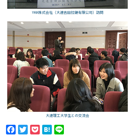
YKK株式会社（大連吉田拉鏈有限公司）訪問
大連理工大学生との交流会
F
T
P
H
Li