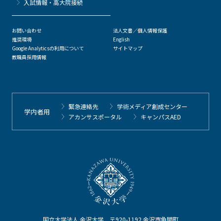
⼊試情報・高大院接続
お問い合わせ
法人文書／個人情報保護
推奨環境
English
Google Analyticsの利用について
サイトマップ
教職員採用情報
緊急連絡先
学術メディア創成センター
学内者用
アカンサスポータル
キャンパスAED
国立大学法人 金沢大学 〒920-1192 金沢市角間町