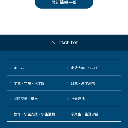
最新情報一覧
b
et
a
o
o
k
PAGE TOP
ホーム
金沢大学について
学域・学類・大学院
研究・産学連携
国際交流・留学
社会連携
教育・学生支援・学生活動
卒業生・生涯学習