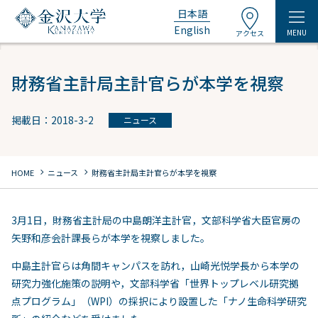
日本語
English
MENU
アクセス
財務省主計局主計官らが本学を視察
掲載日：2018-3-2
ニュース
chevron_right
chevron_right
HOME
ニュース
財務省主計局主計官らが本学を視察
3月1日，財務省主計局の中島朗洋主計官，文部科学省大臣官房の
矢野和彦会計課長らが本学を視察しました。
中島主計官らは角間キャンパスを訪れ，山崎光悦学長から本学の
研究力強化施策の説明や，文部科学省「世界トップレベル研究拠
点プログラム」（WPI）の採択により設置した「ナノ生命科学研究