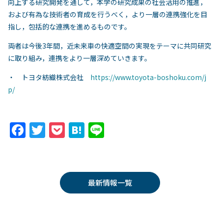
向上する研究開発を通して，本学の研究成果の社会活用の推進，
および有為な技術者の育成を行うべく，より一層の連携強化を目
指し，包括的な連携を進めるものです。
両者は今後3年間，近未来車の快適空間の実現をテーマに共同研究
に取り組み，連携をより一層深めていきます。
・ トヨタ紡織株式会社
https://www.toyota-boshoku.com/j
p/
F
T
P
H
Li
a
w
o
at
n
c
itt
c
e
e
e
er
k
n
最新情報一覧
b
et
a
o