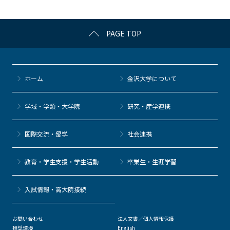
o
k
PAGE TOP
ホーム
金沢大学について
学域・学類・大学院
研究・産学連携
国際交流・留学
社会連携
教育・学生支援・学生活動
卒業生・生涯学習
⼊試情報・高大院接続
お問い合わせ
法人文書／個人情報保護
推奨環境
English