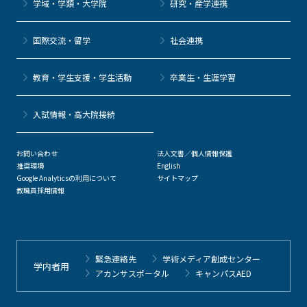
学域・学類・大学院
研究・産学連携
国際交流・留学
社会連携
教育・学生支援・学生活動
卒業生・生涯学習
⼊試情報・高大院接続
お問い合わせ
法人文書／個人情報保護
推奨環境
English
Google Analyticsの利用について
サイトマップ
教職員採用情報
緊急連絡先
学術メディア創成センター
学内者用
アカンサスポータル
キャンパスAED