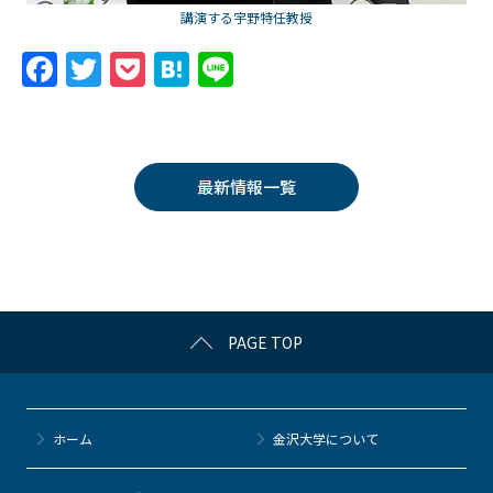
講演する宇野特任教授
F
T
P
H
Li
a
w
o
at
n
c
itt
c
e
e
e
er
k
n
最新情報一覧
b
et
a
o
o
k
PAGE TOP
ホーム
金沢大学について