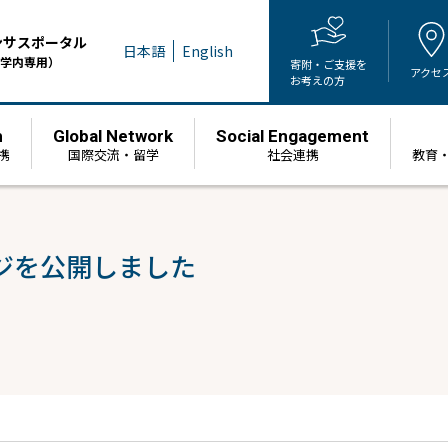
ンサスポータル
日本語
English
学内専用）
寄附・ご支援を
アクセ
お考えの方
h
Global Network
Social Engagement
携
国際交流・留学
社会連携
教育
ージを公開しました