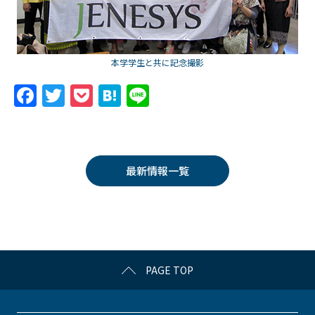
本学学生と共に記念撮影
F
T
P
H
Li
a
w
o
at
n
c
itt
c
e
e
e
er
k
n
最新情報一覧
b
et
a
o
o
k
PAGE TOP