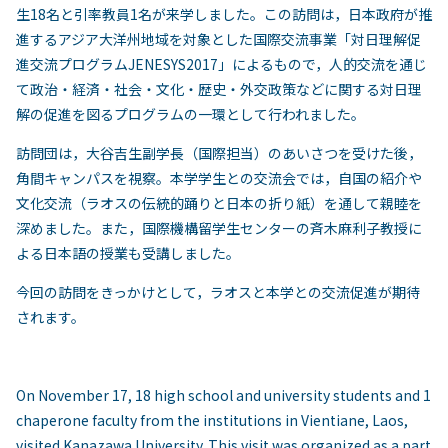
生18名と引率教員1名が来学しました。この訪問は，日本政府が推
進するアジア大洋州地域を対象とした国際交流事業「対日理解促
進交流プログラムJENESYS2017」によるもので，人的交流を通じ
て政治・経済・社会・文化・歴史・外交政策などに関する対日理
解の促進を図るプログラムの一環として行われました。
訪問団は，大谷吉生副学長（国際担当）のあいさつを受けた後，
角間キャンパスを視察。本学学生との交流会では，自国の紹介や
文化交流（ラオスの伝統的踊りと日本の折り紙）を通して親睦を
深めました。また，国際機構留学生センターの斉木麻利子教授に
よる日本語の授業も受講しました。
今回の訪問をきっかけとして，ラオスと本学との交流促進が期待
されます。
On November 17, 18 high school and university students and 1
chaperone faculty from the institutions in Vientiane, Laos,
visited Kanazawa University. This visit was organized as a part