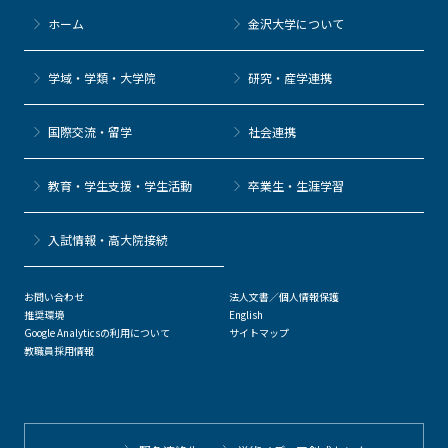
ホーム
金沢大学について
学域・学類・大学院
研究・産学連携
国際交流・留学
社会連携
教育・学生支援・学生活動
卒業生・生涯学習
⼊試情報・高大院接続
お問い合わせ
法人文書／個人情報保護
推奨環境
English
Google Analyticsの利用について
サイトマップ
教職員採用情報