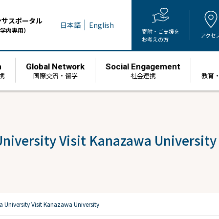
ンサスポータル
日本語
English
学内専用）
寄附・ご支援を
アクセ
お考えの方
h
Global Network
Social Engagement
携
国際交流・留学
社会連携
教育
niversity Visit Kanazawa University
University Visit Kanazawa University