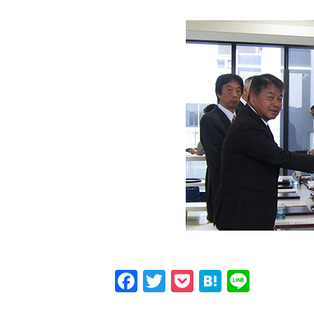
Facebook
Twitter
Pocket
Hatena
Line