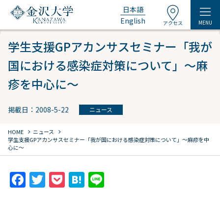
日本語
English
MENU
アクセス
学生支援GPアカンサスセミナー「我が
国における感染症対策について」～麻
疹を中心に～
掲載日：2008-5-22
ニュース
chevron_right
chevron_right
HOME
ニュース
学生支援GPアカンサスセミナー「我が国における感染症対策について」～麻疹を中
心に～
F
T
P
H
Li
a
w
o
at
n
c
itt
c
e
e