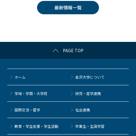
e
er
k
n
最新情報一覧
b
et
a
o
o
k
PAGE TOP
ホーム
金沢大学について
学域・学類・大学院
研究・産学連携
国際交流・留学
社会連携
教育・学生支援・学生活動
卒業生・生涯学習