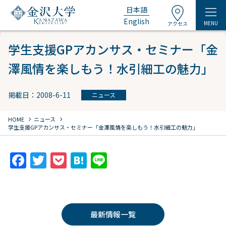
日本語
English
MENU
アクセス
学生支援GPアカンサス・セミナー「金
澤風情を楽しもう！水引細工の魅力」
掲載日：2008-6-11
ニュース
chevron_right
chevron_right
HOME
ニュース
学生支援GPアカンサス・セミナー「金澤風情を楽しもう！水引細工の魅力」
F
T
P
H
Li
a
w
o
at
n
c
itt
c
e
e
e
er
k
n
最新情報一覧
b
et
a