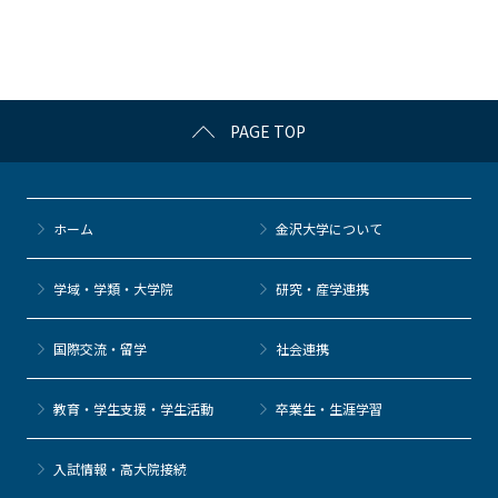
o
o
k
PAGE TOP
ホーム
金沢大学について
学域・学類・大学院
研究・産学連携
国際交流・留学
社会連携
教育・学生支援・学生活動
卒業生・生涯学習
⼊試情報・高大院接続