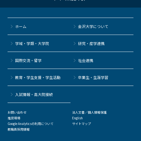
ホーム
金沢大学について
学域・学類・大学院
研究・産学連携
国際交流・留学
社会連携
教育・学生支援・学生活動
卒業生・生涯学習
⼊試情報・高大院接続
お問い合わせ
法人文書／個人情報保護
推奨環境
English
Google Analyticsの利用について
サイトマップ
教職員採用情報