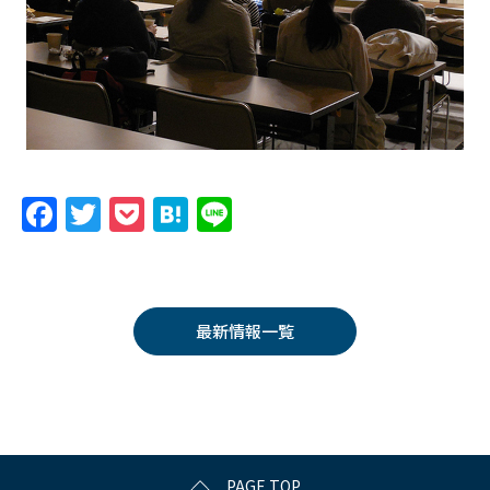
F
T
P
H
Li
a
w
o
at
n
c
itt
c
e
e
e
er
k
n
最新情報一覧
b
et
a
o
o
k
PAGE TOP