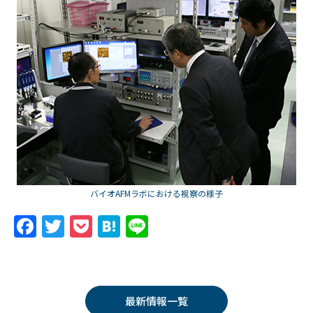
バイオAFMラボにおける視察の様子
F
T
P
H
Li
a
w
o
at
n
c
itt
c
e
e
e
er
k
n
最新情報一覧