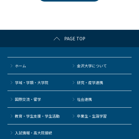
b
et
a
o
o
k
PAGE TOP
ホーム
金沢大学について
学域・学類・大学院
研究・産学連携
国際交流・留学
社会連携
教育・学生支援・学生活動
卒業生・生涯学習
⼊試情報・高大院接続