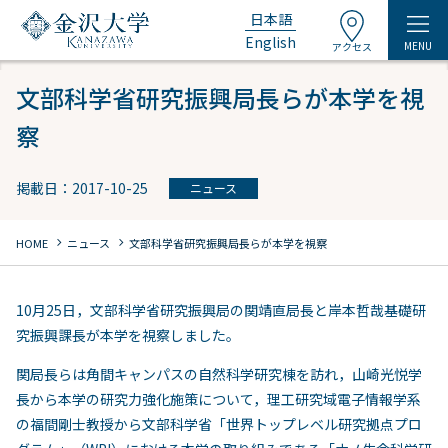
日本語
English
MENU
アクセス
文部科学省研究振興局長らが本学を視
察
掲載日：2017-10-25
ニュース
chevron_right
chevron_right
HOME
ニュース
文部科学省研究振興局長らが本学を視察
10月25日，文部科学省研究振興局の関靖直局長と岸本哲哉基礎研
究振興課長が本学を視察しました。
関局長らは角間キャンパスの自然科学研究棟を訪れ，山崎光悦学
長から本学の研究力強化施策について，理工研究域電子情報学系
の福間剛士教授から文部科学省「世界トップレベル研究拠点プロ