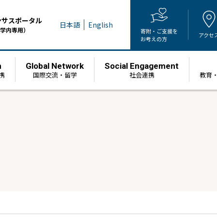
ンサスポータル
日本語
English
学内専用）
寄附・ご支援を
アクセ
お考えの方
h
Global Network
Social Engagement
携
国際交流・留学
社会連携
教育