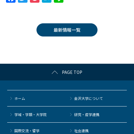
a
w
o
at
n
c
itt
c
e
e
e
er
k
n
最新情報一覧
b
et
a
o
o
k
PAGE TOP
ホーム
金沢大学について
学域・学類・大学院
研究・産学連携
国際交流・留学
社会連携