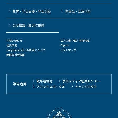
教育・学生支援・学生活動
卒業生・生涯学習
⼊試情報・高大院接続
お問い合わせ
法人文書／個人情報保護
推奨環境
English
Google Analyticsの利用について
サイトマップ
教職員採用情報
緊急連絡先
学術メディア創成センター
学内者用
アカンサスポータル
キャンパスAED