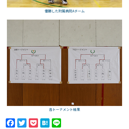
優勝した附属病院Aチーム
各トーナメント結果
F
T
P
H
Li