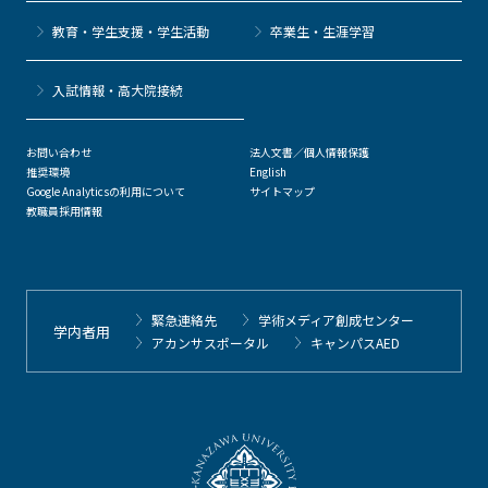
教育・学生支援・学生活動
卒業生・生涯学習
⼊試情報・高大院接続
お問い合わせ
法人文書／個人情報保護
推奨環境
English
Google Analyticsの利用について
サイトマップ
教職員採用情報
緊急連絡先
学術メディア創成センター
学内者用
アカンサスポータル
キャンパスAED