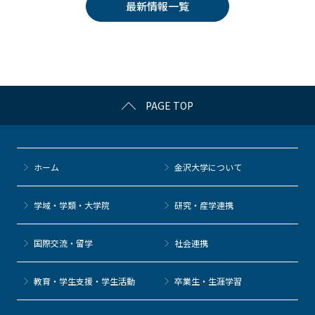
最新情報一覧
b
et
a
o
o
k
PAGE TOP
ホーム
金沢大学について
学域・学類・大学院
研究・産学連携
国際交流・留学
社会連携
教育・学生支援・学生活動
卒業生・生涯学習