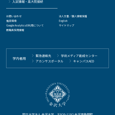
⼊試情報・高大院接続
お問い合わせ
法人文書／個人情報保護
推奨環境
English
Google Analyticsの利用について
サイトマップ
教職員採用情報
緊急連絡先
学術メディア創成センター
学内者用
アカンサスポータル
キャンパスAED
国立大学法人 金沢大学 〒920-1192 金沢市角間町