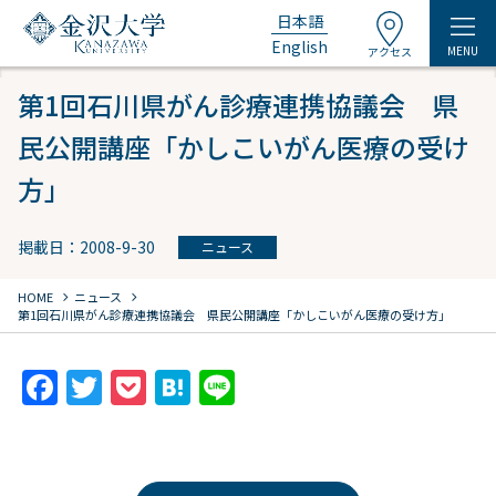
日本語
English
MENU
アクセス
第1回石川県がん診療連携協議会 県
民公開講座「かしこいがん医療の受け
方」
掲載日：2008-9-30
ニュース
chevron_right
chevron_right
HOME
ニュース
第1回石川県がん診療連携協議会 県民公開講座「かしこいがん医療の受け方」
F
T
P
H
Li
a
w
o
at
n
c
itt
c
e
e
e
er
k
n