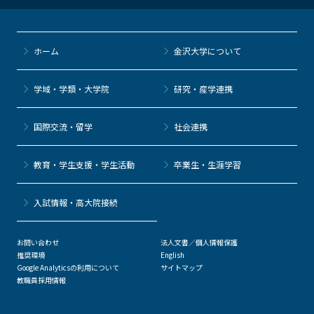
ホーム
金沢大学について
学域・学類・大学院
研究・産学連携
国際交流・留学
社会連携
教育・学生支援・学生活動
卒業生・生涯学習
⼊試情報・高大院接続
お問い合わせ
法人文書／個人情報保護
推奨環境
English
Google Analyticsの利用について
サイトマップ
教職員採用情報