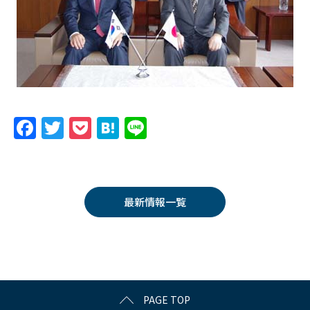
F
T
P
H
Li
a
w
o
at
n
c
itt
c
e
e
e
er
k
n
最新情報一覧
b
et
a
o
o
k
PAGE TOP