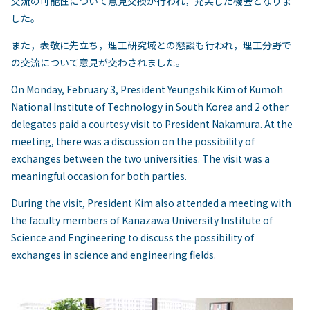
交流の可能性について意見交換が行われ，充実した機会となりま
した。
また，表敬に先立ち，理工研究域との懇談も行われ，理工分野で
の交流について意見が交わされました。
On Monday, February 3, President Yeungshik Kim of Kumoh
National Institute of Technology in South Korea and 2 other
delegates paid a courtesy visit to President Nakamura. At the
meeting, there was a discussion on the possibility of
exchanges between the two universities. The visit was a
meaningful occasion for both parties.
During the visit, President Kim also attended a meeting with
the faculty members of Kanazawa University Institute of
Science and Engineering to discuss the possibility of
exchanges in science and engineering fields.