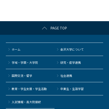
o
o
k
PAGE TOP
ホーム
金沢大学について
学域・学類・大学院
研究・産学連携
国際交流・留学
社会連携
教育・学生支援・学生活動
卒業生・生涯学習
⼊試情報・高大院接続