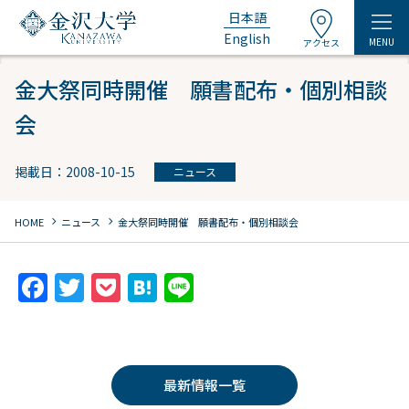
日本語
English
MENU
アクセス
金大祭同時開催 願書配布・個別相談
会
掲載日：2008-10-15
ニュース
chevron_right
chevron_right
HOME
ニュース
金大祭同時開催 願書配布・個別相談会
F
T
P
H
Li
a
w
o
at
n
c
itt
c
e
e
e
er
k
n
最新情報一覧
b
et
a