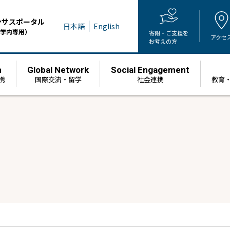
ンサスポータル
日本語
English
学内専用）
寄附・ご支援を
アクセ
お考えの方
h
Global Network
Social Engagement
携
国際交流・留学
社会連携
教育