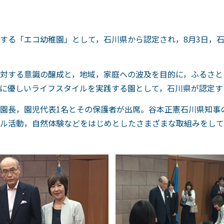
する「エコ幼稚園」として，石川県から認定され，8月3日，
対する意識の醸成と，地域，家庭への波及を目的に，ふるさと
に優しいライフスタイルを実践する園として，石川県が認定す
園長，園児代表1名とその保護者が出席。谷本正憲石川県知事
ル活動，自然体験などをはじめとしたさまざまな取組みをして