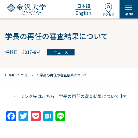
日本語
English
MENU
アクセス
学長の再任の審査結果について
掲載日：2017-8-4
ニュース
chevron_right
chevron_right
HOME
ニュース
学長の再任の審査結果について
リンク先はこちら｜学長の再任の審査結果について
F
T
P
H
Li
a
w
o
at
n
c
itt
c
e
e