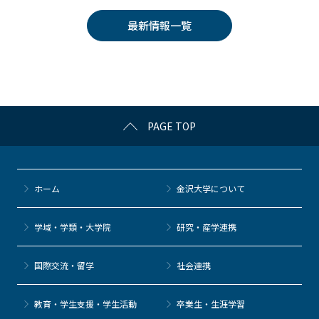
e
er
k
n
最新情報一覧
b
et
a
o
o
k
PAGE TOP
ホーム
金沢大学について
学域・学類・大学院
研究・産学連携
国際交流・留学
社会連携
教育・学生支援・学生活動
卒業生・生涯学習