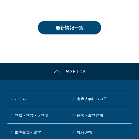
a
w
o
at
n
c
itt
c
e
e
e
er
k
n
最新情報一覧
b
et
a
o
o
k
PAGE TOP
ホーム
金沢大学について
学域・学類・大学院
研究・産学連携
国際交流・留学
社会連携