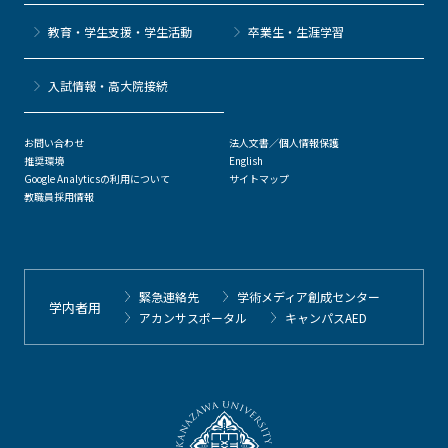
教育・学生支援・学生活動
卒業生・生涯学習
⼊試情報・高大院接続
お問い合わせ
法人文書／個人情報保護
推奨環境
English
Google Analyticsの利用について
サイトマップ
教職員採用情報
緊急連絡先
学術メディア創成センター
学内者用
アカンサスポータル
キャンパスAED