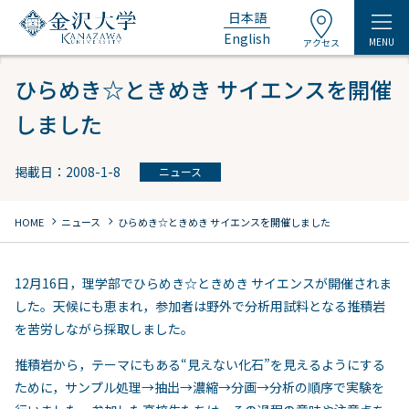
日本語
English
MENU
アクセス
ひらめき☆ときめき サイエンスを開催
しました
掲載日：2008-1-8
ニュース
chevron_right
chevron_right
HOME
ニュース
ひらめき☆ときめき サイエンスを開催しました
12月16日，理学部でひらめき☆ときめき サイエンスが開催されま
した。天候にも恵まれ，参加者は野外で分析用試料となる推積岩
を苦労しながら採取しました。
推積岩から，テーマにもある“見えない化石”を見えるようにする
ために，サンプル処理→抽出→濃縮→分画→分析の順序で実験を