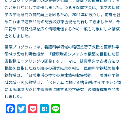
だプロジェクト研究の成果等を公開し，保健学の進展に寄与する
ことを目的として開催しました。つるま保健学会は，本学の保健
学の学術研究の質的向上を図るため，2001年に設立し，前身を含
めこれまで通算31号の紀要及び学会誌を刊行してきましたが，今
回初めて研究成果を広く情報発信するため一般も対象にした講演
会としました。
講演プログラムでは，看護科学領域の稲垣美智子教授と医療科学
領域の宮地利明教授が，「健康増進システムの構築を目指した健
康指標モニタリングの開発」をテーマに，健康増進の支援方法の
構築を目指した取り組みの研究結果を報告，医療科学領域の根本
鉄教授は，「日常生活の中での生体情報収集技術」，看護科学領
域の城戸照彦教授は，「ベトナムにおける枯葉剤/ダイオキシン類
による環境汚染と生態影響に関する疫学研究」の調査成果を発表
しました。
F
T
P
H
Li
a
w
o
at
n