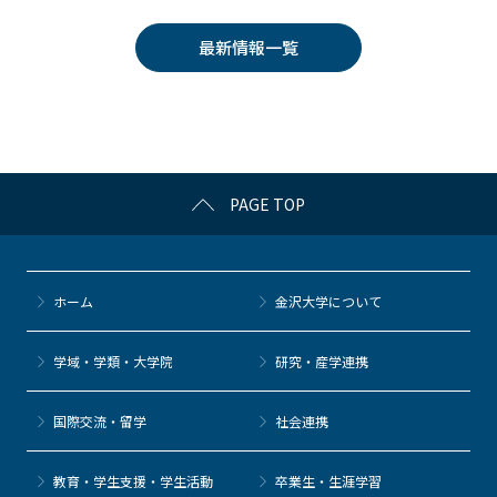
c
itt
c
e
e
e
er
k
n
最新情報一覧
b
et
a
o
o
k
PAGE TOP
ホーム
金沢大学について
学域・学類・大学院
研究・産学連携
国際交流・留学
社会連携
教育・学生支援・学生活動
卒業生・生涯学習