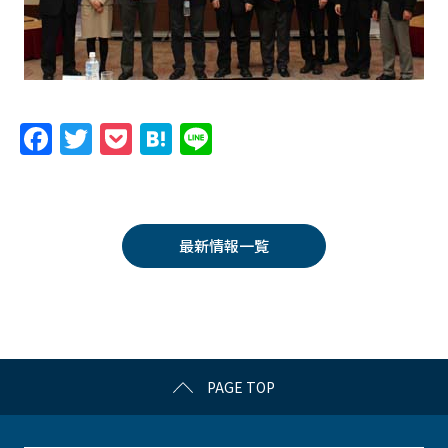
F
T
P
H
Li
a
w
o
at
n
c
itt
c
e
e
e
er
k
n
最新情報一覧
b
et
a
o
o
k
PAGE TOP