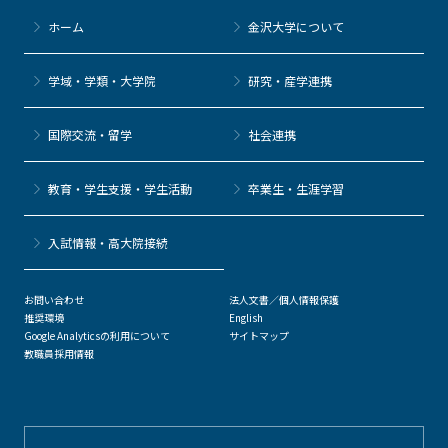
ホーム
金沢大学について
学域・学類・大学院
研究・産学連携
国際交流・留学
社会連携
教育・学生支援・学生活動
卒業生・生涯学習
⼊試情報・高大院接続
お問い合わせ
法人文書／個人情報保護
推奨環境
English
Google Analyticsの利用について
サイトマップ
教職員採用情報