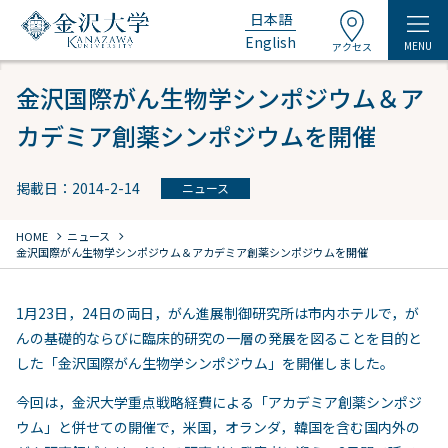
日本語
English
MENU
アクセス
金沢国際がん生物学シンポジウム＆ア
カデミア創薬シンポジウムを開催
掲載日：2014-2-14
ニュース
chevron_right
chevron_right
HOME
ニュース
金沢国際がん生物学シンポジウム＆アカデミア創薬シンポジウムを開催
1月23日，24日の両日，がん進展制御研究所は市内ホテルで，が
んの基礎的ならびに臨床的研究の一層の発展を図ることを目的と
した「金沢国際がん生物学シンポジウム」を開催しました。
今回は，金沢大学重点戦略経費による「アカデミア創薬シンポジ
ウム」と併せての開催で，米国，オランダ，韓国を含む国内外の