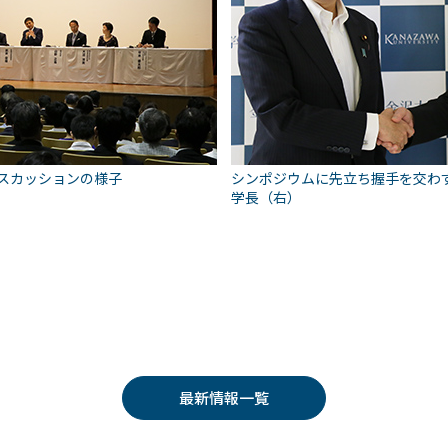
スカッションの様子
シンポジウムに先立ち握手を交わ
学長（右）
最新情報一覧