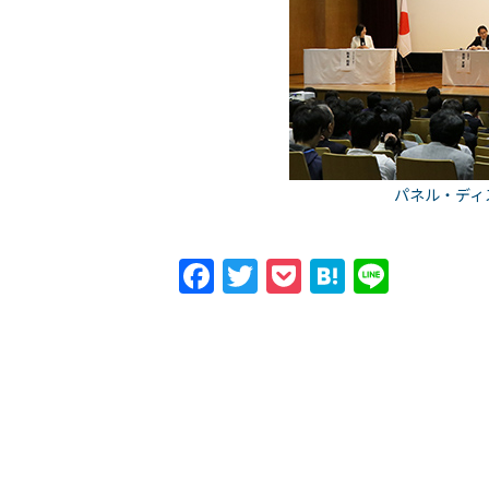
パネル・ディ
Facebook
Twitter
Pocket
Hatena
Line