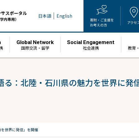
ンサスポータル
日本語
English
学内専用）
寄附・ご支援を
アクセ
お考えの方
h
Global Network
Social Engagement
携
国際交流・留学
社会連携
教育
語る：北陸・石川県の魅力を世界に発
力を世界に発信」を開催