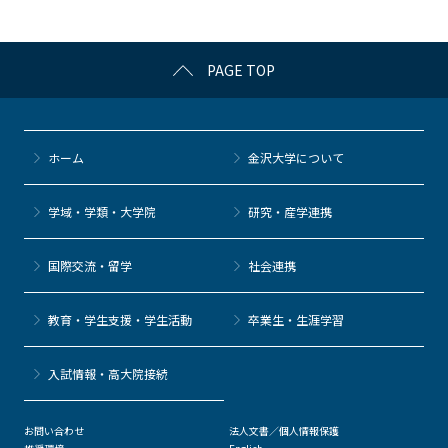
o
k
PAGE TOP
ホーム
金沢大学について
学域・学類・大学院
研究・産学連携
国際交流・留学
社会連携
教育・学生支援・学生活動
卒業生・生涯学習
⼊試情報・高大院接続
お問い合わせ
法人文書／個人情報保護