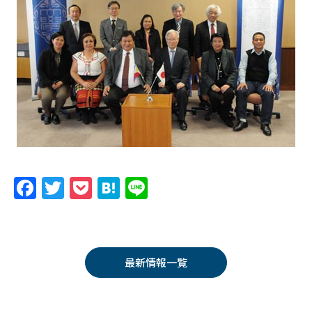
F
T
P
H
Li
a
w
o
at
n
c
itt
c
e
e
e
er
k
n
最新情報一覧
b
et
a
o