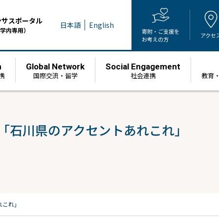
ンサスポータル
日本語
English
学内専用）
寄附・ご支援を
アクセ
お考えの方
h
Global Network
Social Engagement
携
国際交流・留学
社会連携
教育
 「石川県のアクセントあれこれ」
れこれ」