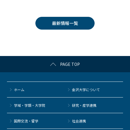
a
w
o
at
n
c
itt
c
e
e
e
er
k
n
最新情報一覧
b
et
a
o
o
k
PAGE TOP
ホーム
金沢大学について
学域・学類・大学院
研究・産学連携
国際交流・留学
社会連携