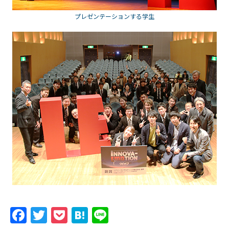
プレゼンテーションする学生
F
T
P
H
Li