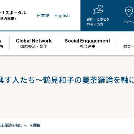
ンサスポータル
日本語
English
学内専用）
寄附・ご支援を
アクセ
お考えの方
h
Global Network
Social Engagement
携
国際交流・留学
社会連携
教育
興す人たち～鶴見和子の曼荼羅論を軸
曼荼羅論を軸に～」を開催