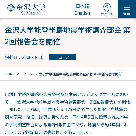
日本語
English
MENU
アクセス
金沢大学能登半島地震学術調査部会 第
2回報告会を開催
掲載日：2008-3-11
ニュース
chevron_right
chevron_right
HOME
ニュース
金沢大学能登半島地震学術調査部会 第2回報告会を開催
自然科学系図書館棟大会議室及び本館アカデミックホールにおい
て，「金沢大学能登半島地震学術調査部会 第2回報告会」を開催
しました。これは，平成19年3月25日に発生した能登半島地震の
調査研究，復旧，復興支援のため，同年4月5日に設置された本学
の学術調査部会による第2回報告会であり，地震から約1年間にわ
たっての学術調査研究等の報告を行いました。