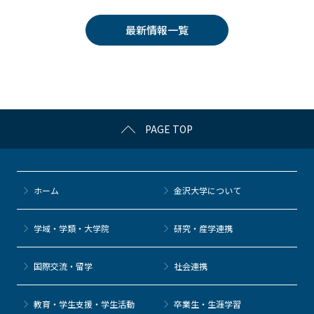
c
itt
c
e
e
e
er
k
n
最新情報一覧
b
et
a
o
o
k
PAGE TOP
ホーム
金沢大学について
学域・学類・大学院
研究・産学連携
国際交流・留学
社会連携
教育・学生支援・学生活動
卒業生・生涯学習