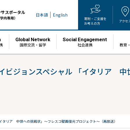
ンサスポータル
日本語
English
学内専用）
寄附・ご支援を
アクセ
お考えの方
h
Global Network
Social Engagement
携
国際交流・留学
社会連携
教育
イビジョンスペシャル 「イタリア 
「イタリア 中世への挑戦状」～フレスコ壁画復元プロジェクト～（再放送）