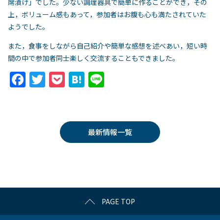
席漬け」でした。少ない調理器具で簡単に作ることができ，その
上，ボリューム感もあって，参加者はお腹も心も満たされていた
ようでした。
また，食事をしながら自己紹介や簡単な感想を述べあい，短い時
間の中で参加者同士楽しく交流することもできました。
F
T
P
H
Li
a
w
o
at
n
c
itt
c
e
e
e
er
k
n
最新情報一覧
b
et
a
o
o
k
PAGE TOP