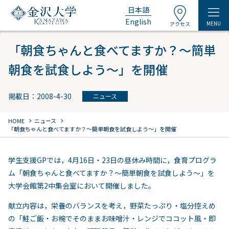
日本語
English
MENU
アクセス
「朝食ちゃんと食べてますか？～簡単
朝食を試食しよう～」を開催
掲載日：2008-4-30
ニュース
chevron_right
chevron_right
HOME
ニュース
「朝食ちゃんと食べてますか？～簡単朝食を試食しよう～」を開催
学生支援GPでは，4月16日・23日の昼休み時間に，食育プログラ
ム「朝食ちゃんと食べてますか？～簡単朝食を試食しよう～」を
大学会館第2中集会室において開催しました。
献立内容は，栄養のバランスを考え，野菜たっぷり・塩分控えめ
の「鮭ご飯・お椀でそのままお味噌汁・レンジでココット風・即