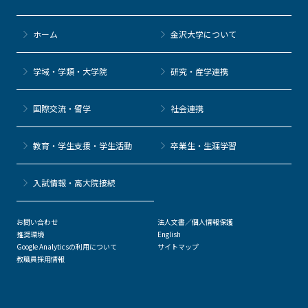
ホーム
金沢大学について
学域・学類・大学院
研究・産学連携
国際交流・留学
社会連携
教育・学生支援・学生活動
卒業生・生涯学習
⼊試情報・高大院接続
お問い合わせ
法人文書／個人情報保護
推奨環境
English
Google Analyticsの利用について
サイトマップ
教職員採用情報