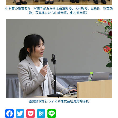
中村賞の受賞者ら（写真手前左から本所准教授，木村教授，見角氏，稲葉助
教，写真奥左から山崎学長，中村前学長）
基調講演を行うＹＫＫ株式会社見角裕子氏
F
T
P
H
Li