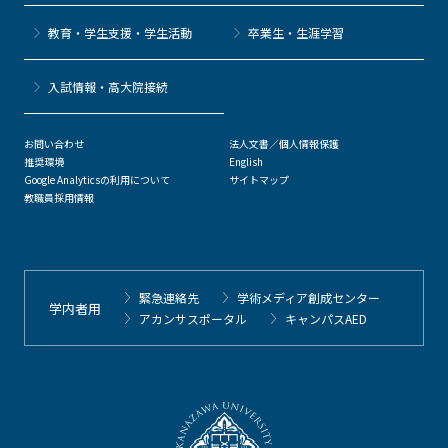
教育・学生支援・学生活動
卒業生・生涯学習
⼊試情報・高大院接続
お問い合わせ
法人文書／個人情報保護
推奨環境
English
Google Analyticsの利用について
サイトマップ
教職員採用情報
緊急連絡先
学術メディア創成センター
学内者用
アカンサスポータル
キャンパスAED