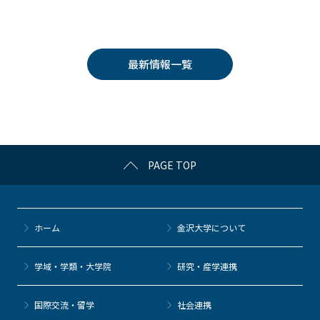
a
w
o
at
n
c
itt
c
e
e
e
er
k
n
最新情報一覧
b
et
a
o
o
k
PAGE TOP
ホーム
金沢大学について
学域・学類・大学院
研究・産学連携
国際交流・留学
社会連携