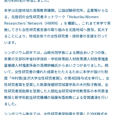
民ら約80名が参加しました。
本学は北陸地域の高等教育機関，公設試験研究所，企業等からな
る，北陸初の女性研究者ネットワーク「Hokuriku Women
Researchers’ Network（HWRN）」を構築し，これまで本学で実
施してきた女性研究者支援の取り組みを北陸地域へ普及，拡大す
ることにより，地域全体での女性研究者・技術者の支援を行って
います。
シンポジウム前半では，山崎光悦学長による開会あいさつの後，
来賓の文部科学省科学技術・学術政策局人材政策課人材政策推進
室基礎人材推進係長の高橋耕輔氏からあいさつがありました。続
いて，女性研究者の優れた成果をたたえるために本学が設けた制
度「中村賞(金沢大学女性研究者賞)」の第4回授与式を挙行し，女
性研究者賞を受賞した医薬保健研究域薬学系の木村和子教授，女
性研究者奨励賞を受賞した人間社会研究域学校教育系の本所恵准
教授と新学術創生研究機構の稲葉有香助教による受賞講演を行い
ました。
シンポジウム後半では，女性研究者奨励賞を受賞したYKK株式会