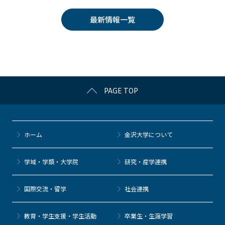
e
er
k
n
最新情報一覧
b
et
a
o
o
k
PAGE TOP
ホーム
金沢大学について
学域・学類・大学院
研究・産学連携
国際交流・留学
社会連携
教育・学生支援・学生活動
卒業生・生涯学習