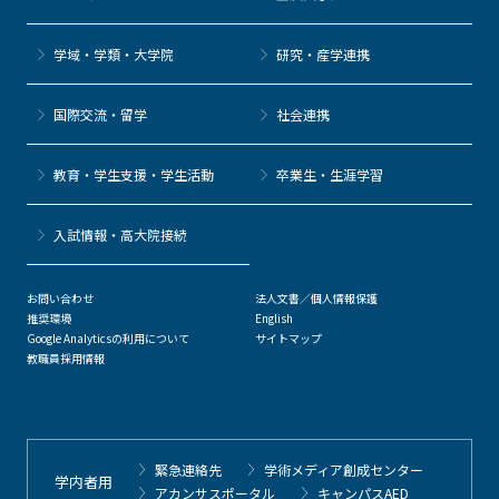
学域・学類・大学院
研究・産学連携
国際交流・留学
社会連携
教育・学生支援・学生活動
卒業生・生涯学習
⼊試情報・高大院接続
お問い合わせ
法人文書／個人情報保護
推奨環境
English
Google Analyticsの利用について
サイトマップ
教職員採用情報
緊急連絡先
学術メディア創成センター
学内者用
アカンサスポータル
キャンパスAED