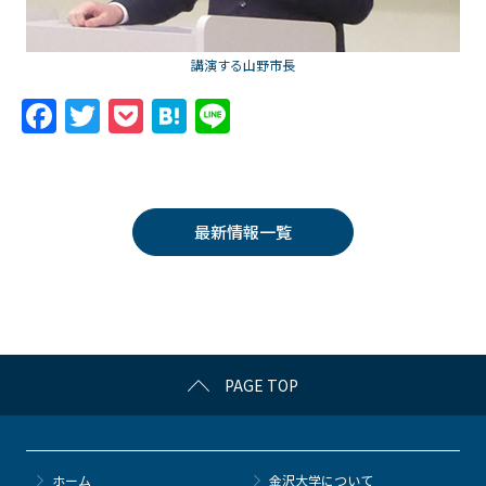
講演する山野市長
F
T
P
H
Li
a
w
o
at
n
c
itt
c
e
e
e
er
k
n
最新情報一覧
b
et
a
o
o
k
PAGE TOP
ホーム
金沢大学について