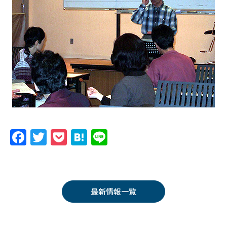
F
T
P
H
Li
a
w
o
at
n
c
itt
c
e
e
e
er
k
n
最新情報一覧
b
et
a
o