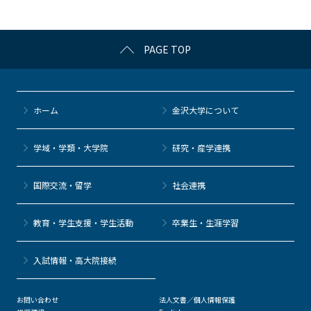
o
k
PAGE TOP
ホーム
金沢大学について
学域・学類・大学院
研究・産学連携
国際交流・留学
社会連携
教育・学生支援・学生活動
卒業生・生涯学習
⼊試情報・高大院接続
お問い合わせ
法人文書／個人情報保護