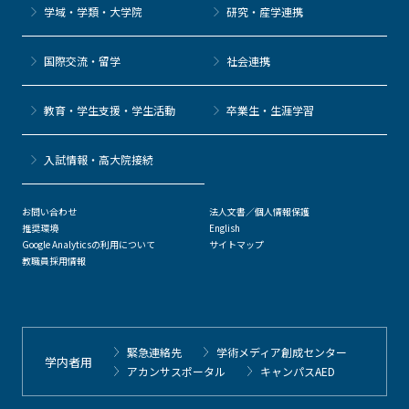
学域・学類・大学院
研究・産学連携
国際交流・留学
社会連携
教育・学生支援・学生活動
卒業生・生涯学習
⼊試情報・高大院接続
お問い合わせ
法人文書／個人情報保護
推奨環境
English
Google Analyticsの利用について
サイトマップ
教職員採用情報
緊急連絡先
学術メディア創成センター
学内者用
アカンサスポータル
キャンパスAED