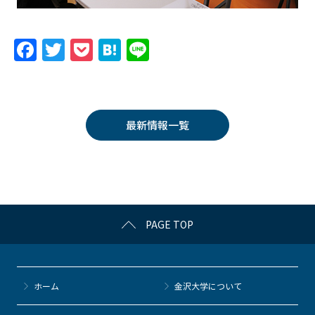
F
T
P
H
Li
a
w
o
at
n
c
itt
c
e
e
e
er
k
n
最新情報一覧
b
et
a
o
o
k
PAGE TOP
ホーム
金沢大学について