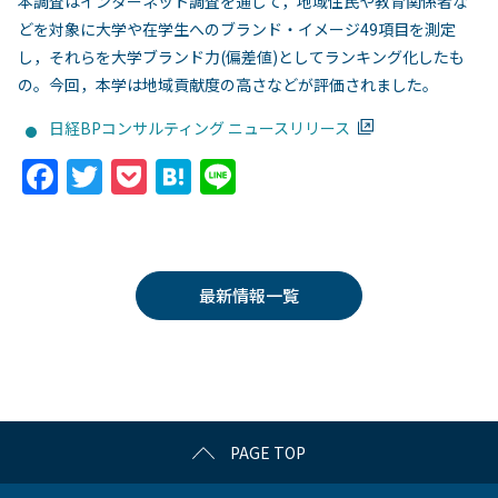
本調査はインターネット調査を通じて，地域住民や教育関係者な
どを対象に大学や在学生へのブランド・イメージ49項目を測定
し，それらを大学ブランド力(偏差値)としてランキング化したも
の。今回，本学は地域貢献度の高さなどが評価されました。
日経BPコンサルティング ニュースリリース
F
T
P
H
Li
a
w
o
at
n
c
itt
c
e
e
e
er
k
n
最新情報一覧
b
et
a
o
o
k
PAGE TOP