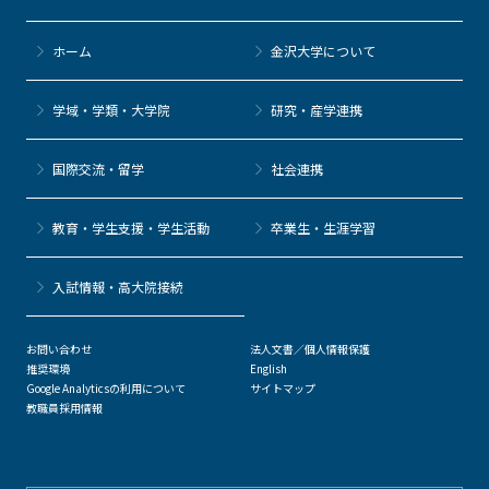
ホーム
金沢大学について
学域・学類・大学院
研究・産学連携
国際交流・留学
社会連携
教育・学生支援・学生活動
卒業生・生涯学習
⼊試情報・高大院接続
お問い合わせ
法人文書／個人情報保護
推奨環境
English
Google Analyticsの利用について
サイトマップ
教職員採用情報