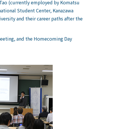
 Gu Tao (currently employed by Komatsu
ernational Student Center, Kanazawa
ersity and their career paths after the
h meeting, and the Homecoming Day