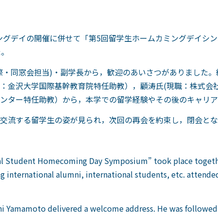
カミングデイの開催に併せて「第5回留学生ホームカミングデイシ
た。
際・同窓会担当)・副学長から，歓迎のあいさつがありました
：金沢大学国際基幹教育院特任助教），顧涛氏(現職：株式会
ンター特任助教）から，本学での留学経験やその後のキャリア
交流する留学生の姿が見られ，次回の再会を約束し，閉会とな
onal Student Homecoming Day Symposium” took place toget
g international alumni, international students, etc. attende
shi Yamamoto delivered a welcome address. He was followed b