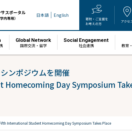
ンサスポータル
日本語
English
学内専用）
寄附・ご支援を
アクセ
お考えの方
h
Global Network
Social Engagement
携
国際交流・留学
社会連携
教育
イシンポジウムを開催
dent Homecoming Day Symposium Take
Fifth International Student Homecoming Day Symposium Takes Place