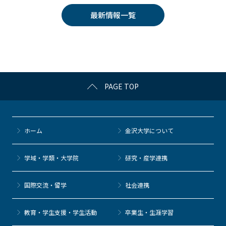
e
er
k
n
最新情報一覧
b
et
a
o
o
k
PAGE TOP
ホーム
金沢大学について
学域・学類・大学院
研究・産学連携
国際交流・留学
社会連携
教育・学生支援・学生活動
卒業生・生涯学習