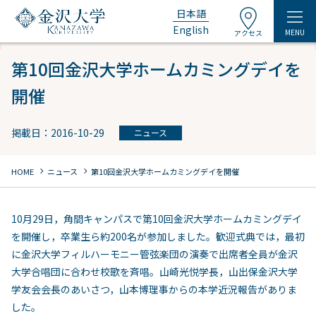
日本語
English
MENU
アクセス
第10回金沢大学ホームカミングデイを
開催
掲載日：2016-10-29
ニュース
chevron_right
chevron_right
HOME
ニュース
第10回金沢大学ホームカミングデイを開催
10月29日，角間キャンパスで第10回金沢大学ホームカミングデイ
を開催し，卒業生ら約200名が参加しました。歓迎式典では，最初
に金沢大学フィルハーモニー管弦楽団の演奏で出席者全員が金沢
大学合唱団に合わせ校歌を斉唱。山崎光悦学長，山出保金沢大学
学友会会長のあいさつ，山本博理事からの本学近況報告がありま
した。