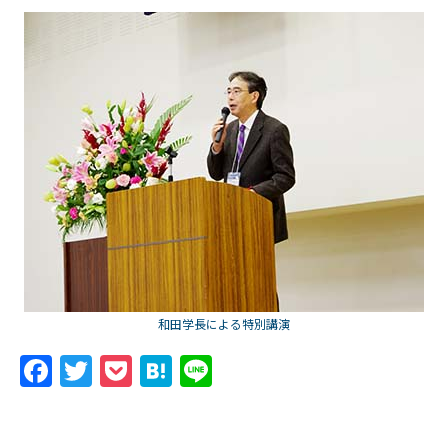
和田学長による特別講演
F
T
P
H
Li
a
w
o
at
n
c
itt
c
e
e