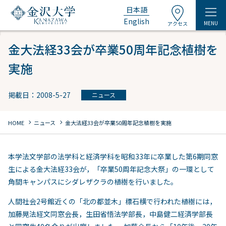
日本語
English
MENU
アクセス
金大法経33会が卒業50周年記念植樹を
実施
掲載日：2008-5-27
ニュース
chevron_right
chevron_right
HOME
ニュース
金大法経33会が卒業50周年記念植樹を実施
本学法文学部の法学科と経済学科を昭和33年に卒業した第6期同窓
生による金大法経33会が，「卒業50周年記念大祭」の一環として
角間キャンパスにシダレザクラの植樹を行いました。
人間社会2号館近くの「北の都並木」標石横で行われた植樹には，
加藤晃法経文同窓会長，生田省悟法学部長，中島健二経済学部長