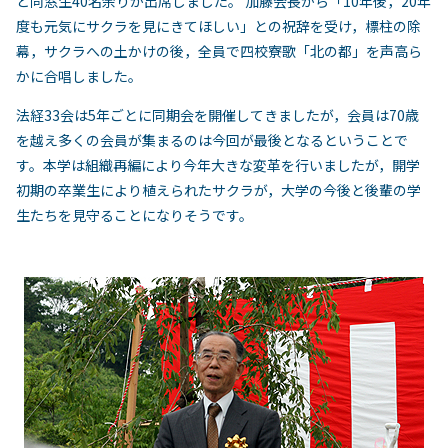
と同窓生40名余りが出席しました。 加藤会長から「10年後，20年
度も元気にサクラを見にきてほしい」との祝辞を受け，標柱の除
幕，サクラへの土かけの後，全員で四校寮歌「北の都」を声高ら
かに合唱しました。
法経33会は5年ごとに同期会を開催してきましたが，会員は70歳
を越え多くの会員が集まるのは今回が最後となるということで
す。本学は組織再編により今年大きな変革を行いましたが，開学
初期の卒業生により植えられたサクラが，大学の今後と後輩の学
生たちを見守ることになりそうです。