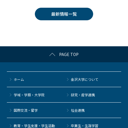
c
itt
c
e
e
e
er
k
n
最新情報一覧
b
et
a
o
o
k
PAGE TOP
ホーム
金沢大学について
学域・学類・大学院
研究・産学連携
国際交流・留学
社会連携
教育・学生支援・学生活動
卒業生・生涯学習