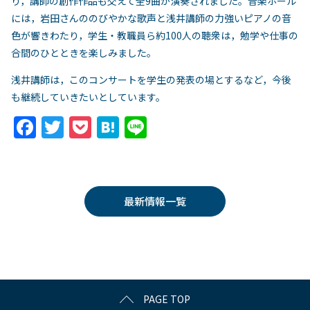
り，講師の創作作品も交えて全9曲が演奏されました。音楽ホール
には，岩田さんののびやかな歌声と浅井講師の力強いピアノの音
色が響きわたり，学生・教職員ら約100人の聴衆は，勉学や仕事の
合間のひとときを楽しみました。
浅井講師は，このコンサートを学生の発表の場とするなど，今後
も継続していきたいとしています。
F
T
P
H
Li
a
w
o
at
n
c
itt
c
e
e
e
er
k
n
最新情報一覧
b
et
a
o
o
k
PAGE TOP