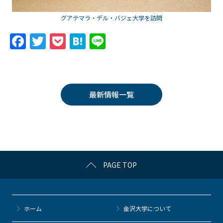
グアテマラ・デル・バジェ大学を訪問
F
T
P
H
Li
a
w
o
at
n
c
itt
c
e
e
e
er
k
n
最新情報一覧
b
et
a
o
o
k
PAGE TOP
ホーム
金沢大学について