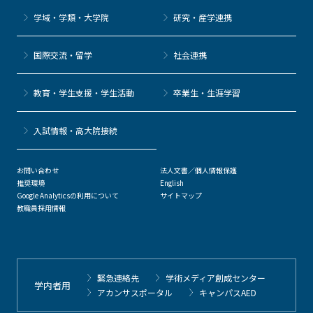
学域・学類・大学院
研究・産学連携
国際交流・留学
社会連携
教育・学生支援・学生活動
卒業生・生涯学習
⼊試情報・高大院接続
お問い合わせ
法人文書／個人情報保護
推奨環境
English
Google Analyticsの利用について
サイトマップ
教職員採用情報
緊急連絡先
学術メディア創成センター
学内者用
アカンサスポータル
キャンパスAED