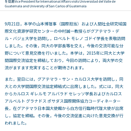
を促進
Vice President for International Affairs visits Universidad del Valle de
Guatemala and University of San Carlos of Guatemala
9月21日，本学の山本博理事（国際担当）および人間社会研究域国
際文化資源学研究センターの中村誠一教授らがグアテマラ・デ
ル・バジェ大学を訪問し，ロベルト モレノ ゴドイ学長を表敬訪問
しました。その後，同大の学部長等を交え，今後の交流可能な分
野について意見交換を行いました。本学は，2015年に同大と大学
間国際交流協定を締結しており，今回の訪問により，両大学の交
流がますます充実することが期待されます。
また，翌日には，グアテマラ・サン・カルロス大学を訪問し，同
大との大学間国際交流協定締結式に出席しました。式には，同大
からカルロス ギレルモ アルバラド セレッソ学長およびカルロス
アルベルト グラナドス ポサダス国際関係協力コーディネーター
長，在グアテマラ日本国大使館から白方信行臨時代理大使が出席
し，協定を締結。その後，今後の交流促進に向けた意見交換が行
われました。