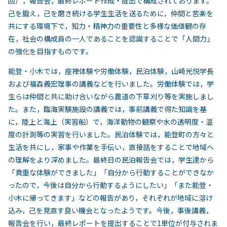
回），報告会，最終レポート作成・提出で構成されております。
己を鍛え，己を磨き続ける学生生活を送るために，仲間と苦楽を
共にする環境下で，知力・精神力の重要性と多様な価値観の存
在，社会の構成員の一人であることを認識することで「人間力」
の強化を目指すものです。
能登・小木では，座禅体験や労働体験，民泊体験，山崎光悦学長
および福森義宏理事の講義などを行いました。労働体験では，学
生らは仲間と共に助け合いながら農道の下草刈り等を実施しまし
た。また，臨海実験施設の講義では，事前講義で得た知識を基
に，陸上と海上（実習船）で，海洋動物の観察や水の透明度・温
度の計測等の実習を行いました。民泊体験では，能登町の方々と
生活を共にし，家事や作業を手伝い，直接話をすることで地域へ
の理解をより深めました。最終日の民泊報告会では，学生達から
「貴重な体験ができました」「自分から行動することができなか
ったので，今後は自分から行動するようにしたい」「また能登・
小木に帰ってきます」などの報告があり，それぞれが地域に溶け
込み，己を見直す良い機会となったようです。今後，事後講義，
報告会を行い，最終レポートを提出することで1単位が付与されま