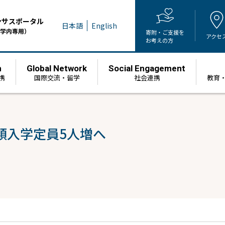
ンサスポータル
日本語
English
学内専用）
寄附・ご支援を
アクセ
お考えの方
h
Global Network
Social Engagement
携
国際交流・留学
社会連携
教育
類入学定員5人増へ