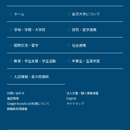
ホーム
金沢大学について
学域・学類・大学院
研究・産学連携
国際交流・留学
社会連携
教育・学生支援・学生活動
卒業生・生涯学習
⼊試情報・高大院接続
お問い合わせ
法人文書／個人情報保護
推奨環境
English
Google Analyticsの利用について
サイトマップ
教職員採用情報