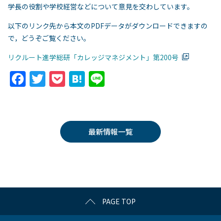
学長の役割や学校経営などについて意見を交わしています。
以下のリンク先から本文のPDFデータがダウンロードできますの
で，どうぞご覧ください。
リクルート進学総研「カレッジマネジメント」第200号
F
T
P
H
Li
a
w
o
at
n
c
itt
c
e
e
e
er
k
n
最新情報一覧
b
et
a
o
o
k
PAGE TOP