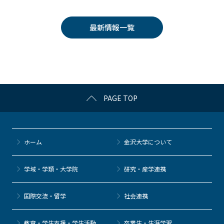
c
itt
c
e
e
e
er
k
n
最新情報一覧
b
et
a
o
o
k
PAGE TOP
ホーム
金沢大学について
学域・学類・大学院
研究・産学連携
国際交流・留学
社会連携
教育・学生支援・学生活動
卒業生・生涯学習