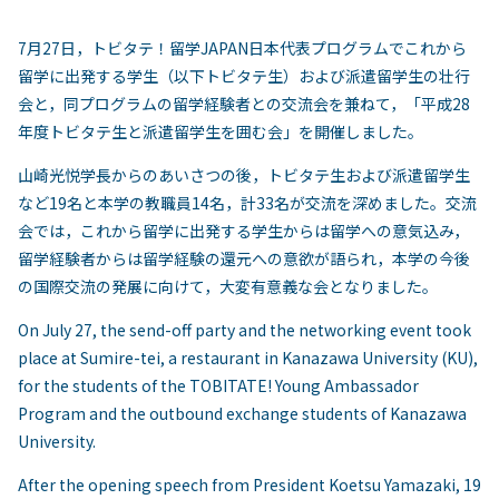
7月27日，トビタテ！留学JAPAN日本代表プログラムでこれから
留学に出発する学生（以下トビタテ生）および派遣留学生の壮行
会と，同プログラムの留学経験者との交流会を兼ねて，「平成28
年度トビタテ生と派遣留学生を囲む会」を開催しました。
山崎光悦学長からのあいさつの後，トビタテ生および派遣留学生
など19名と本学の教職員14名，計33名が交流を深めました。交流
会では，これから留学に出発する学生からは留学への意気込み，
留学経験者からは留学経験の還元への意欲が語られ，本学の今後
の国際交流の発展に向けて，大変有意義な会となりました。
On July 27, the send-off party and the networking event took
place at Sumire-tei, a restaurant in Kanazawa University (KU),
for the students of the TOBITATE! Young Ambassador
Program and the outbound exchange students of Kanazawa
University.
After the opening speech from President Koetsu Yamazaki, 19