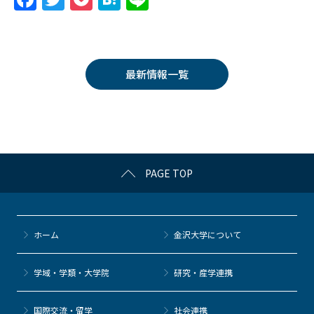
a
w
o
at
n
c
itt
c
e
e
e
er
k
n
最新情報一覧
b
et
a
o
o
k
PAGE TOP
ホーム
金沢大学について
学域・学類・大学院
研究・産学連携
国際交流・留学
社会連携