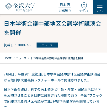
日本語
English
MENU
アクセス
日本学術会議中部地区会議学術講演会
を開催
掲載日：2008-7-9
ニュース
chevron_right
chevron_right
HOME
ニュース
日本学術会議中部地区会議学術講演会を開催
7月4日，平成20年度第1回日本学術会議中部地区会議学術講演会
が自然科学大講義棟レクチャーホールで開催されました。
日本学術会議は，科学の向上発達と行政・産業・国民生活に科学
を反映させることを目的に設置された機関であり，全国7ブロック
で組織される各地区会議が年2回程度学術講演会を開催していま