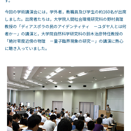
す。
今回の学術講演会には，学外者，教職員及び学生の約160名が出席
しました。出席者たちは，大学院人間社会環境研究科の野村眞理
教授の「ディアスポラの民のアイデンティティ －ユダヤ人とは何
者か－」の講演と，大学院自然科学研究科の鈴木治彦特任教授の
「絶対零度近傍の物理 －量子臨界現象の研究－」の講演に熱心
に聴き入っていました。