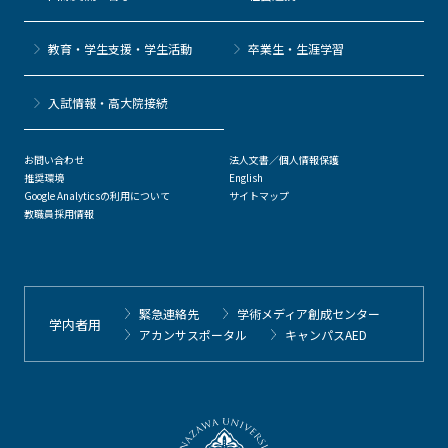
教育・学生支援・学生活動
卒業生・生涯学習
⼊試情報・高大院接続
お問い合わせ
法人文書／個人情報保護
推奨環境
English
Google Analyticsの利用について
サイトマップ
教職員採用情報
緊急連絡先
学術メディア創成センター
学内者用
アカンサスポータル
キャンパスAED